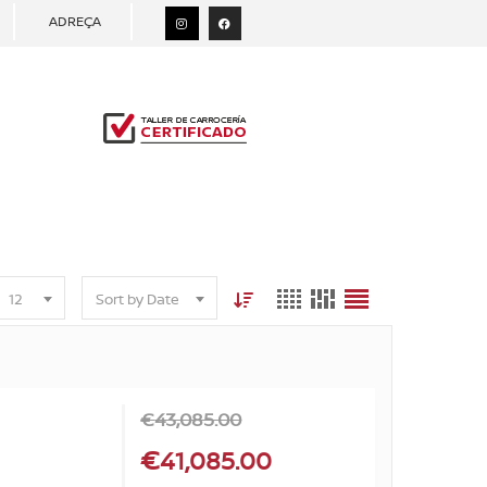
ADREÇA
12
Sort by Date
€
43,085.00
€
41,085.00