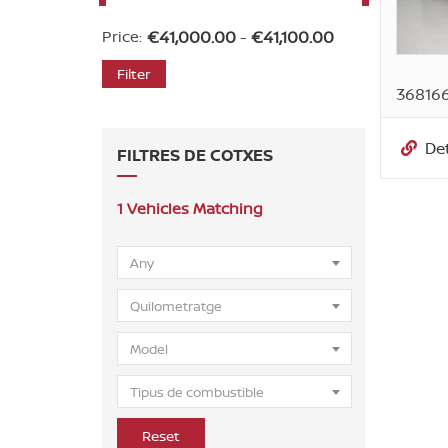
Price:
€
41,000.00
-
€
41,100.00
Filter
368166
Det
FILTRES DE COTXES
1
Vehicles Matching
Any
Quilometratge
Model
Tipus de combustible
Reset