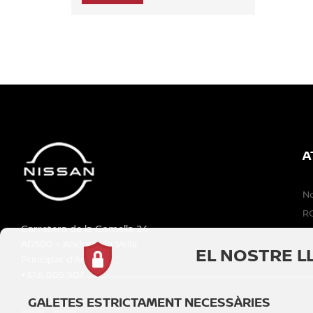
A
N
RG
Carretera de la Comella 24
AD500 – Andorra la Vella
EL NOSTRE L
Principat d’Andorra
+376 805 507
GALETES ESTRICTAMENT NECESSÀRIES