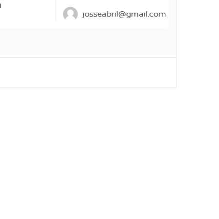
l
josseabril@gmail.com