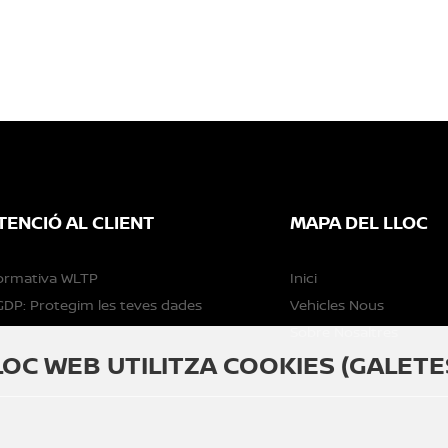
TENCIÓ AL CLIENT
MAPA DEL LLOC
ormativa WLTP
Inici
DP: Protegim les teves dades
Vehicles Nous
Sobre Nosaltres
LOC WEB UTILITZA COOKIES (GALETE