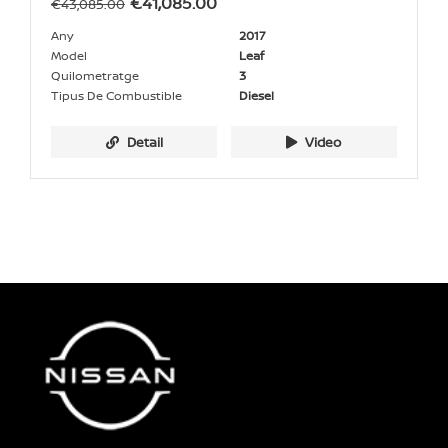
€
41,085.00
€
43,085.00
Any
2017
Model
Leaf
Quilometratge
3
Tipus De Combustible
Diesel
Detail
Video