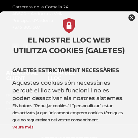
Carretera de la Comella 24
AD500 – Andorra la Vella
Principat d’Andorra
+376 805 507
EL NOSTRE LLOC WEB
UTILITZA COOKIES (GALETES)
GALETES ESTRICTAMENT NECESSÀRIES
ATENCIÓ AL
MAPA DEL
CLIENT
LLOC
Aquestes cookies són necessàries
perquè el lloc web funcioni i no es
Normativa WLTP
Inici
poden desactivar als nostres sistemes.
RGDP: Protegim les
Vehicles Nous
Els botons "Rebutjar cookies" i "personalitzar" estan
teves dades
Sobre Nosaltres
desactivats ja que únicament emprem cookies tècniques
que no requereixen del vostre consentiment.
Veure més