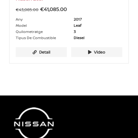
€
41,085.00
€
43,085.00
Any
2017
Model
Leaf
Quilometratge
3
Tipus De Combustible
Diesel
Detail
Video