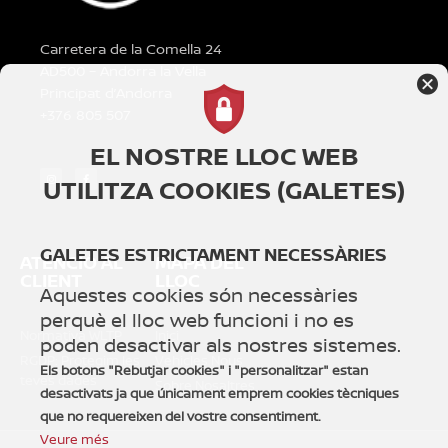
Carretera de la Comella 24
AD500 – Andorra la Vella
Principat d’Andorra
+376 805 507
EL NOSTRE LLOC WEB
UTILITZA COOKIES (GALETES)
GALETES ESTRICTAMENT NECESSÀRIES
ATENCIÓ AL
MAPA DEL
CLIENT
LLOC
Aquestes cookies són necessàries
perquè el lloc web funcioni i no es
Normativa WLTP
Inici
poden desactivar als nostres sistemes.
RGDP: Protegim les
Vehicles Nous
Els botons "Rebutjar cookies" i "personalitzar" estan
teves dades
Sobre Nosaltres
desactivats ja que únicament emprem cookies tècniques
que no requereixen del vostre consentiment.
Veure més