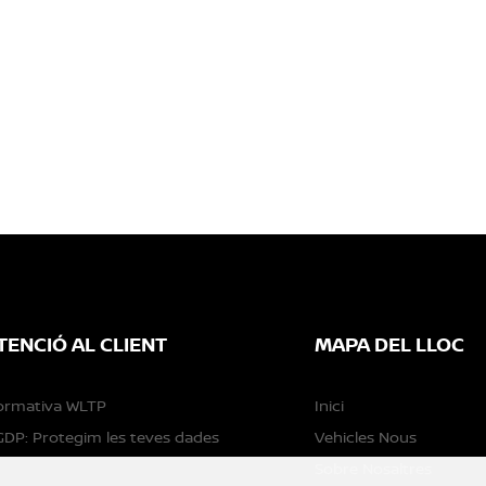
TENCIÓ AL CLIENT
MAPA DEL LLOC
ormativa WLTP
Inici
DP: Protegim les teves dades
Vehicles Nous
Sobre Nosaltres