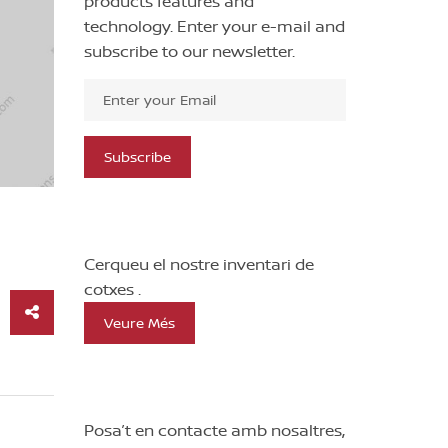
products features and
technology. Enter your e-mail and
subscribe to our newsletter.
Subscribe
BUSQUES UN COTXE NISSAN?
Cerqueu el nostre inventari de
cotxes .
Veure Més
VOLS VENDRE EL TEU NISSAN?
Posa’t en contacte amb nosaltres,