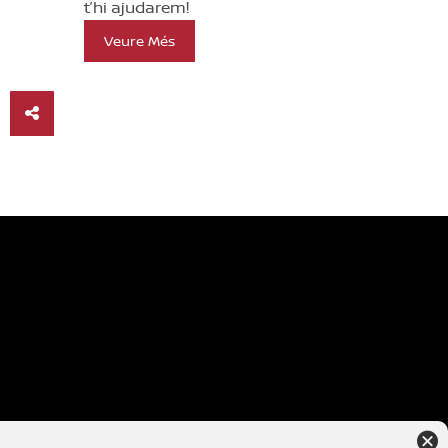
t’hi ajudarem!
Veure Més