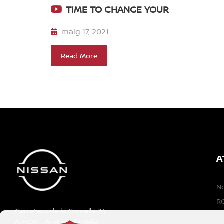
TIME TO CHANGE YOUR
maig 17, 2021
Read More
A
N
RG
Carretera de la Comella 24
AD500 – Andorra la Vella