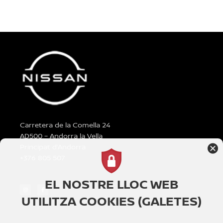
Carretera de la Comella 24
AD500 – Andorra la Vella
Principat d’Andorra
+376 805 507
EL NOSTRE LLOC WEB
UTILITZA COOKIES (GALETES)